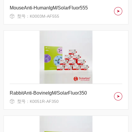
MouseAnti-HumanIgM/SolarFluor555
型号：K0003M-AF555
RabbitAnti-BovineIgM/SolarFluor350
型号：K0051R-AF350