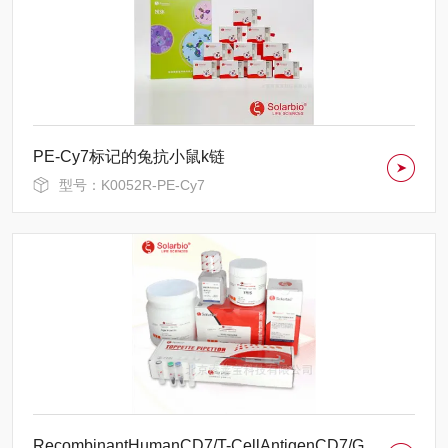
PE-Cy7标记的兔抗小鼠k链
型号：K0052R-PE-Cy7
RecombinantHumanCD7/T-CellAntigenCD7/GP40/T-CellSurfaceAntigenLeu-9/TP41