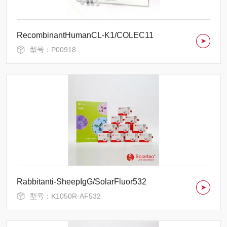
RecombinantHumanCL-K1/COLEC11
型号：P00918
Rabbitanti-SheepIgG/SolarFluor532
型号：K1050R-AF532