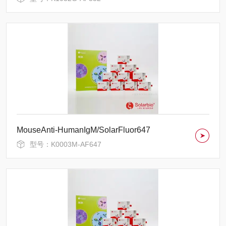
MouseAnti-HumanIgM/SolarFluor647
型号：K0003M-AF647