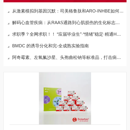
从激素模拟到基因沉默：司美格鲁肽和ARO-INHBE如何调控代谢，助力减脂增肌
解码心血管疾病：从RAAS通路到心肌损伤的生化标志物网络
求职季？全网求职！！ “应届毕业生”·“情绪”稳定·精通HPLC
BMDC 的诱导分化和完-全成熟实验指南
阿奇霉素、左氧氟沙星、头孢曲松钠等标准品，打击病原体