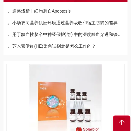
通路浅析丨细胞凋亡Apoptosis
小肠双向营养供应环境通过营养吸收和宿主防御的差异调节影响小肠生理功能
用于缺血性脑卒中神经保护治疗中的深度缺血穿透和铁死亡抑制的仿生纳米马达
苏木素伊红(HE)染色试剂盒是怎么工作的？