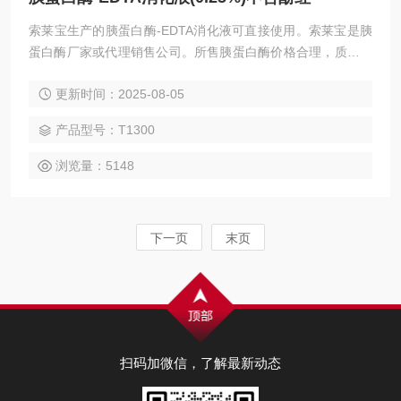
索莱宝生产的胰蛋白酶-EDTA消化液可直接使用。索莱宝是胰
蛋白酶厂家或代理销售公司。所售胰蛋白酶价格合理，质量稳
定，欢迎订购。胰蛋白酶作用明显，效果好。索莱宝生化试剂
更新时间：2025-08-05
商城。 胰蛋白酶-EDTA消化液(0.25%)不含酚红
产品型号：T1300
浏览量：5148
下一页
末页
扫码加微信，了解最新动态