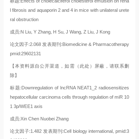
标题:Effects of cholecalciferol cholesterol emulsion on rena
l fibrosis and aquaporin 2 and 4 in mice with unilateral urete
ral obstruction
成员:N Liu, Y Zhang, H Su, J Wang, Z Liu, J Kong
论文因子:2.068 发表期刊:Biomedicine & Pharmacotherapy
pmid:29602131
【本资料源自公开渠道，如需（此处）屏蔽，请联系删
除】
标题:Downregulation of lncRNA NEAT1_2 radiosensitizes
hepatocellular carcinoma cells through regulation of miR 10
1 3p/WEE1 axis
成员:Xin Chen Nuobei Zhang
论文因子:1.482 发表期刊:Cell biology international, pmid:3