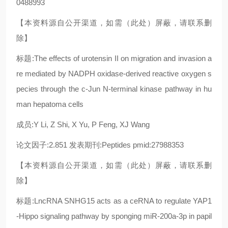
0488993
【本资料源自公开渠道，如需（此处）屏蔽，请联系删
除】
标题:The effects of urotensin II on migration and invasion a
re mediated by NADPH oxidase-derived reactive oxygen s
pecies through the c-Jun N-terminal kinase pathway in hu
man hepatoma cells
成员:Y Li, Z Shi, X Yu, P Feng, XJ Wang
论文因子:2.851 发表期刊:Peptides pmid:27988353
【本资料源自公开渠道，如需（此处）屏蔽，请联系删
除】
标题:LncRNA SNHG15 acts as a ceRNA to regulate YAP1
-Hippo signaling pathway by sponging miR-200a-3p in papil