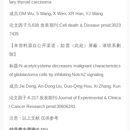
lary thyroid carcinoma
成员:DM Wu, S Wang, X Wen, XR Han, YJ Wang
论文因子:5.638 发表期刊:Cell death & Disease pmid:3023
7435
【本资料源自公开渠道，如需（此处）屏蔽，请联系删
除】
标题:N-acetylcysteine decreases malignant characteristics
of glioblastoma cells by inhibiting Notch2 signaling
成员:Jie Deng, An-Dong Liu, Guo-Qing Hou, Xi Zhang, Kun
论文因子:6.217 发表期刊:Journal of Experimental & Clinica
l Cancer Research pmid:30606241
注意：以上文献 仅供参考
结晶紫水溶液(0.1%)