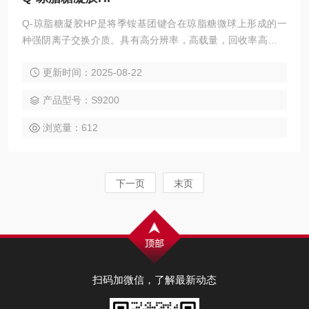
Q-琼脂糖凝胶HP是将季铵基团键合在琼脂糖微球上形成的一
种强阴离子交换介质。具有高分辨率，高载量，回收率高和再
生能力强等特点。化学稳定性好，可用*在位清洗。基质的亲水
更新时间：2025-08-22
特性保证在洗脱过程中减少细胞衍生杂质的非特异性吸附。可
用于蛋白质、核酸及多肽的离子交换制备。 Q-琼脂糖凝胶HP
产品型号：S9200
浏览量：612
下一页
末页
扫码加微信，了解最新动态