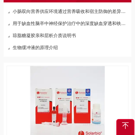
小肠双向营养供应环境通过营养吸收和宿主防御的差异调节影响小肠生理功能
用于缺血性脑卒中神经保护治疗中的深度缺血穿透和铁死亡抑制的仿生纳米马达
琼脂糖凝胶亲和层析介质说明书
生物缓冲液的原理介绍