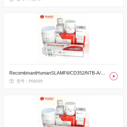
RecombinantHumanSLAMF6/CD352/NTB-A/SLAMFamilyMember6
型号：P00599