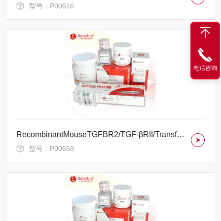
型号：P00516
电话咨询
RecombinantMouseTGFBR2/TGF-βRII/TransformingGrowthFactor-βReceptorTypeII
型号：P00658