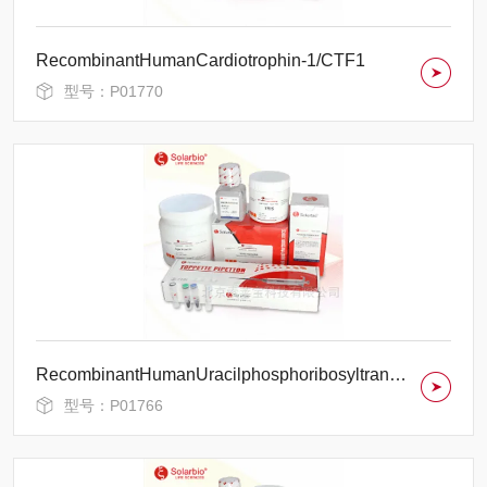
RecombinantHumanCardiotrophin-1/CTF1
型号：P01770
RecombinantHumanUracilphosphoribosyltransferasehomolog/UPRT
型号：P01766