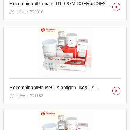
RecombinantHumanCD116/GM-CSFRα/CSF2RA
型号：P00916
RecombinantMouseCD5antigen-like/CD5L
型号：P01162