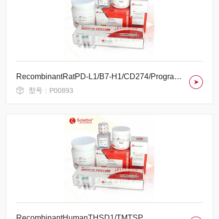
RecombinantRatPD-L1/B7-H1/CD274/ProgrammedCellDeath1Ligand1
型号：P00893
RecombinantHumanTHSD1/TMTSP