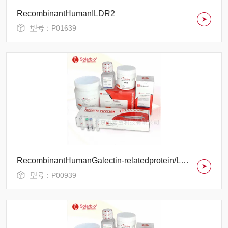
RecombinantHumanILDR2
型号：P01639
RecombinantHumanGalectin-relatedprotein/LGALSL/HSPC159/GRP
型号：P00939