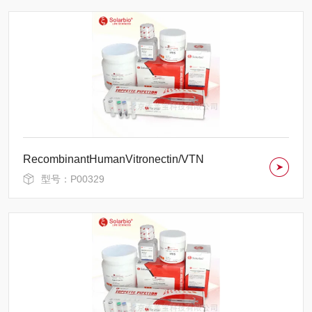
RecombinantHumanVitronectin/VTN
型号：P00329