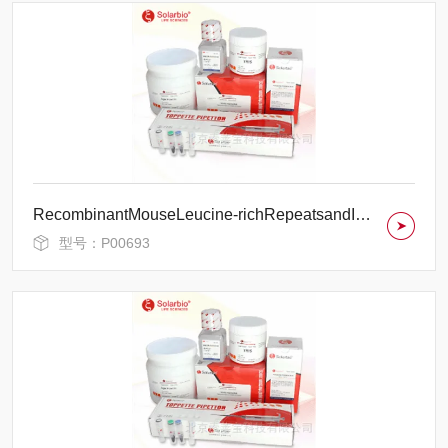
RecombinantMouseLeucine-richRepeatsandIG-likeDomainsProtein1/LRIG1
型号：P00693