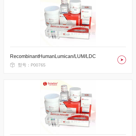
RecombinantHumanLumican/LUM/LDC
型号：P00765