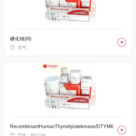
碘化铑(III)
型号：
RecombinantHumanThymidylatekinase/DTYMK
型号：P01794