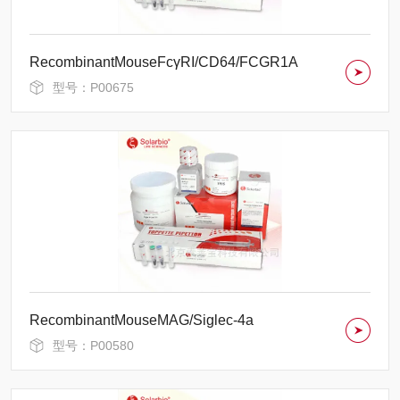
RecombinantMouseFcγRI/CD64/FCGR1A
型号：P00675
RecombinantMouseMAG/Siglec-4a
型号：P00580