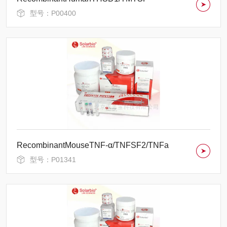
型号：P00400
RecombinantMouseTNF-α/TNFSF2/TNFa
型号：P01341