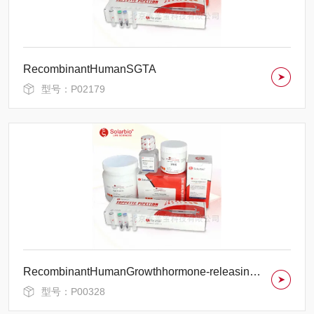
RecombinantHumanSGTA
型号：P02179
RecombinantHumanGrowthhormone-releasingfactor/GHRF/GHRH/Somatoliberin
型号：P00328