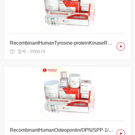
RecombinantHumanTyrosine-proteinKinaseReceptorTYRO3/DTK
型号：P00579
RecombinantHumanOsteopontin/OPN/SPP-1/SPP1