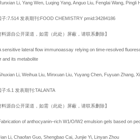
nxian Li, Yang Wen, Luqing Yang, Anguo Liu, Fenglai Wang, Pingli 
:7.514 发表期刊:FOOD CHEMISTRY pmid:34284186
资料源自公开渠道，如需（此处）屏蔽，请联系删除】
sensitive lateral flow immunoassay relying on time-resolved fluores
ur and its metabolite
uxian Li, Weihua Liu, Minxuan Liu, Yuyang Chen, Fuyuan Zhang, 
子:6.1 发表期刊:TALANTA
资料源自公开渠道，如需（此处）屏蔽，请联系删除】
brication of anthocyanin–rich W1/O/W2 emulsion gels based on pec
an Li, Chaofan Guo, Shengbao Cai, Junjie Yi, Linyan Zhou