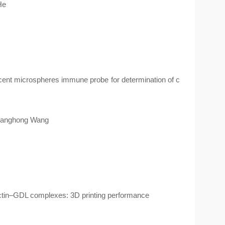
He
cent microspheres immune probe for determination of c
Xianghong Wang
tin–GDL complexes: 3D printing performance