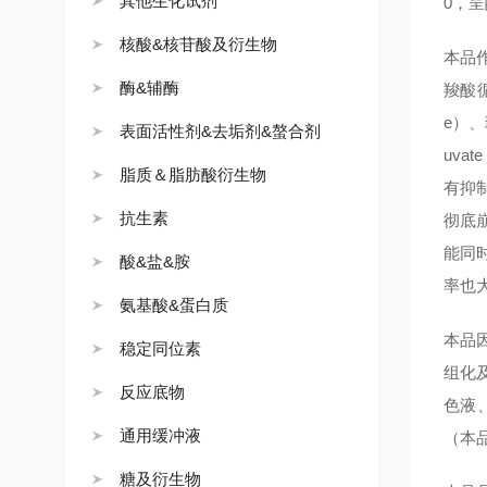
其他生化试剂
0，呈
核酸&核苷酸及衍生物
本品
酶&辅酶
羧酸循环
e）、
表面活性剂&去垢剂&螯合剂
uvat
脂质＆脂肪酸衍生物
有抑
抗生素
彻底
能同
酸&盐&胺
率也
氨基酸&蛋白质
本品
稳定同位素
组化及
反应底物
色液
通用缓冲液
（本品
糖及衍生物