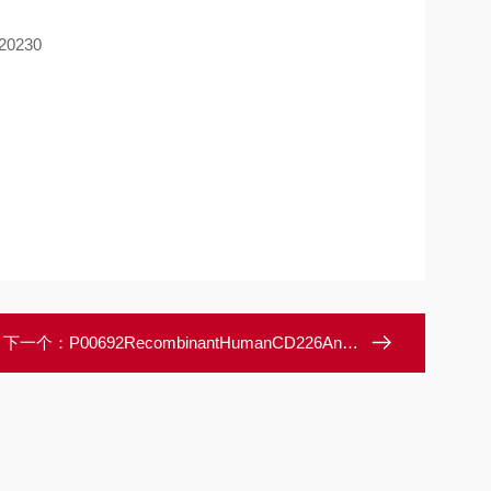
20230
下一个：
P00692RecombinantHumanCD226Antigen/DNAM-1/CD226