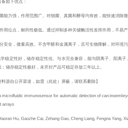
具备如下优点：
抑菌能力强，作用范围广。对细菌、真菌和酵母均有效，能快速消除
多作用位点，耐药性极低。通过抑制多种关键酶活性发挥作用，不易
成分安全，微量高效。不含甲醛和金属离子，且可生物降解，对环境
化学稳定性好，储存稳定性佳。与水完全兼容，能与阴离子、阳离子
扰；储存稳定性极好，未开封产品可稳定存放三年以上。
资料源自公开渠道，如需（此处）屏蔽，请联系删除】
microfluidic immunosensor for automatic detection of carcinoembr
t arrays
oran Hu, Gaozhe Cai, Zehang Gao, Cheng Liang, Fengna Yang, Xiaoh