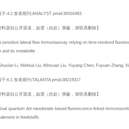
:4.2 发表期刊:ANALYST pmid:36916483
资料源自公开渠道，如需（此处）屏蔽，请联系删除】
sensitive lateral flow immunoassay relying on time-resolved fluores
ur and its metabolite
uxian Li, Weihua Liu, Minxuan Liu, Yuyang Chen, Fuyuan Zhang, 
:6.1 发表期刊:TALANTA pmid:38219317
资料源自公开渠道，如需（此处）屏蔽，请联系删除】
al quantum dot nanobeads-based fluorescence-linked immunosorbent
alenone in feedstuffs