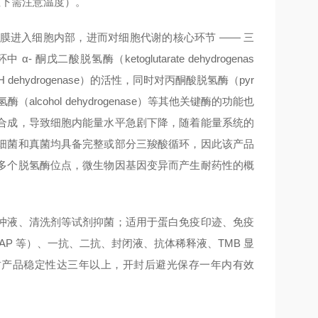
碱性下需注意温度）。
膜进入细胞内部，进而对细胞代谢的核心环节 —— 三
- 酮戊二酸脱氢酶（ketoglutarate dehydrogenas
ADH dehydrogenase）的活性，同时对丙酮酸脱氢酶（pyr
乙醇脱氢酶（alcohol dehydrogenase）等其他关键酶的功能也
合成，导致细胞内能量水平急剧下降，随着能量系统的
细菌和真菌均具备完整或部分三羧酸循环，因此该产品
多个脱氢酶位点，微生物因基因变异而产生耐药性的概
冲液、清洗剂等试剂抑菌；适用于蛋白免疫印迹、免疫
，AP 等）、一抗、二抗、封闭液、抗体稀释液、TMB 显
，未开封产品稳定性达三年以上，开封后避光保存一年内有效