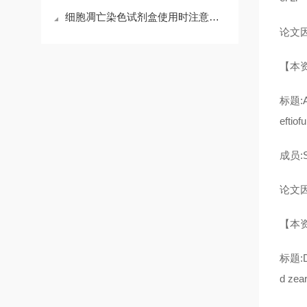
细胞凋亡染色试剂盒使用时注意什么
论文因子
【本
标题:A 
eftiof
成员:Sh
论文因子
【本
标题:Du
d zear