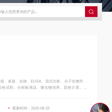
63721-83-5
SALK0012SolarFluor680抗体标记试剂盒
G1064
疫、多肽、抗体、ELISA、流式分析、分子生物学、
染色试剂、分析标准品、微生物培养、层析介质、磁
300液体生物防腐剂
更新时间：2025-08-25