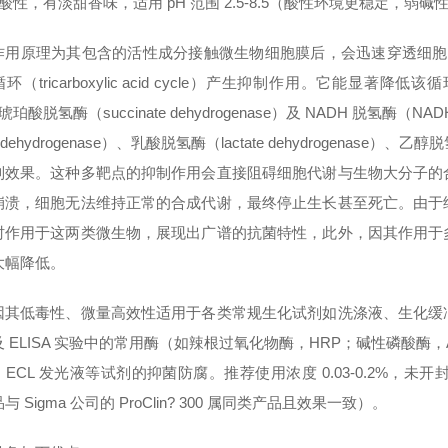
酸性，有淡甜香味，适用 pH 范围 2.5-8.5（酸性环境更稳定，弱
作用原理为其包含的活性成分接触微生物细胞膜后，会迅速穿透细胞
（tricarboxylic acid cycle）产生抑制作用。它能显著降低该循环中 α
琥珀酸脱氢酶（succinate dehydrogenase）及 NADH 脱氢酶（N
e dehydrogenase）、乳酸脱氢酶（lactate dehydrogenase）、
制效果。这种多靶点的抑制作用会直接阻碍细胞代谢与生物大分子的
崩溃，细胞无法维持正常的合成代谢，最终停止生长甚至死亡。由于
时作用于这两类微生物，展现出广谱的抗菌特性，此外，因其作用于
大幅降低。
因其低毒性、微量高效性适用于各类常规生化试剂如洗涤液、生化缓
 ELISA 实验中的常用酶（如辣根过氧化物酶，HRP；碱性磷酸酶
、ECL 发光液等试剂的抑菌防腐。推荐使用浓度 0.03-0.2%
与 Sigma 公司的 ProClin? 300 属同类产品且效果一致）。