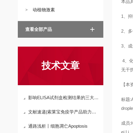
本品
动植物激素
1、
查看全部产品
2、
3、
4、
技术文章
无干
【本
影响ELISA试剂盒检测结果的三大因素
标题:A 
drople
文献速递|索莱宝免疫学产品助力科研
成员:Ha
通路浅析丨细胞凋亡Apoptosis
ei Li