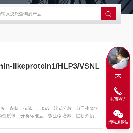
63721-83-5
SALK0012SolarFluor680抗体标记试剂盒
G1064
in-likeprotein1/HLP3/VSNL
电话咨询
疫、多肽、抗体、ELISA、流式分析、分子生物学、
染色试剂、分析标准品、微生物培养、层析介质、磁
扫码加微信
manVisinin-likeprotein1/HLP3/VSNL1