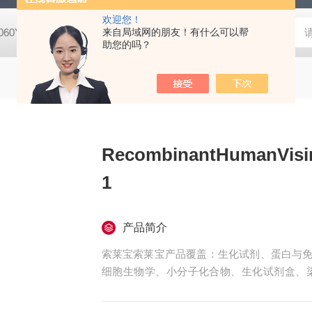
欢迎您！
8060YPDA培养基
G1340Masson三色染色试剂盒
来自局域网的朋友！有什么可以帮
X8200二甲酚橙 
助您的吗？
RecombinantHumanVisin
1
产品简介
索莱宝索莱宝产品覆盖：生化试剂、蛋白与免
细胞生物学、小分子化合物、生化试剂盒、
珠、仪器和耗材、纳米材料、化学合成等 RecombinantHu