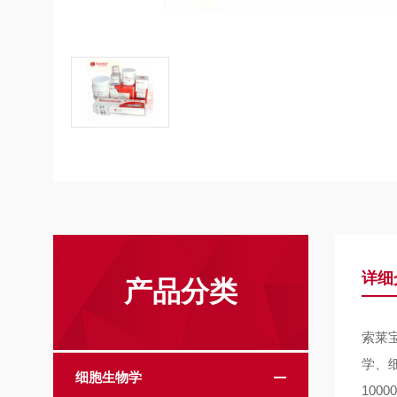
详细
产品分类
索莱
学、
细胞生物学
10