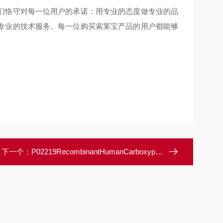
们恪守对每一位用户的承诺：用专业的态度做专业的品
专业的技术服务。每一位购买索莱宝产品的用户都能够
下一个：
P02219RecombinantHumanCarboxypeptidaseA2/CPA2