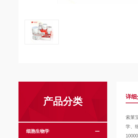
详细
产品分类
索莱
学、
细胞生物学
10