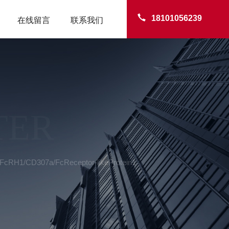
18101056239
在线留言
联系我们
TER
RH1/CD307a/FcReceptor-likeProtein1