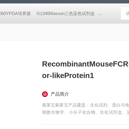
8060YPDA培养基
G1340Masson三色染色试剂盒
X8200二甲酚橙 
RecombinantMouseFCRL
or-likeProtein1
产品简介
索莱宝索莱宝产品覆盖：生化试剂、蛋白与免
细胞生物学、小分子化合物、生化试剂盒、
珠、仪器和耗材、纳米材料、化学合成等 Recombinant
likeProtein1