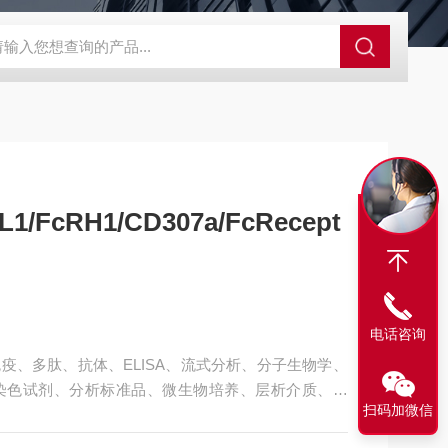
63721-83-5
SALK0012SolarFluor680抗体标记试剂盒
G1064
1/FcRH1/CD307a/FcRecept
电话咨询
疫、多肽、抗体、ELISA、流式分析、分子生物学、
染色试剂、分析标准品、微生物培养、层析介质、磁
扫码加微信
MouseFCRL1/FcRH1/CD307a/FcReceptor-