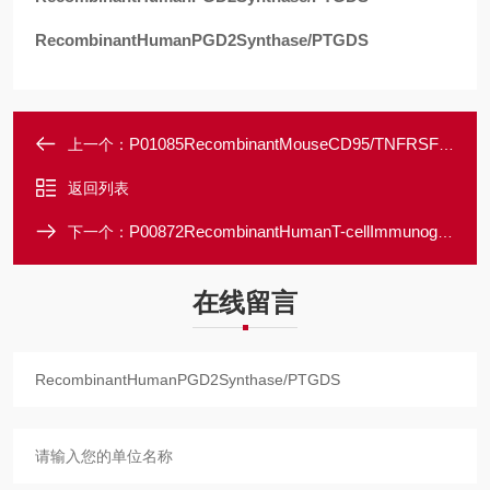
RecombinantHumanPGD2Synthase/PTGDS
P01085RecombinantMouseCD95/TNFRSF6/FAS
上一个：
返回列表
P00872RecombinantHumanT-cellImmunoglobulinandMucinDomain-containingProtein4/Tim-4
下一个：
在线留言