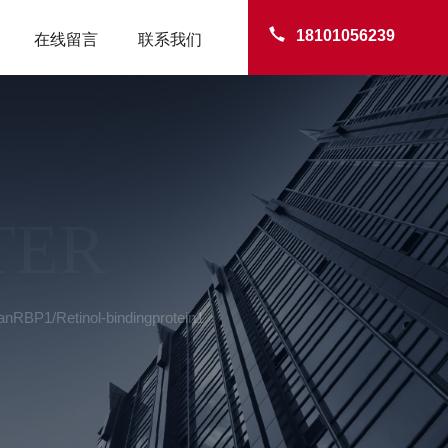
18101056239
在线留言
联系我们
TER
RBP1/Retinol-bindingprotein1