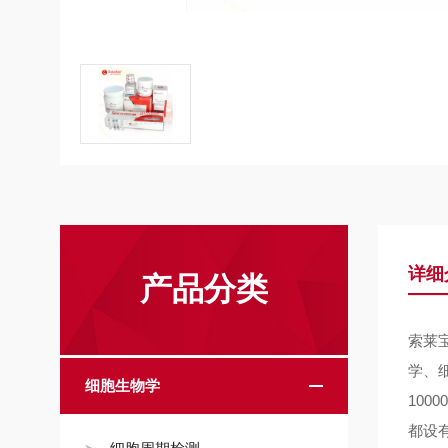
详细
产品分类
索莱
学、
细胞生物学
10
都设