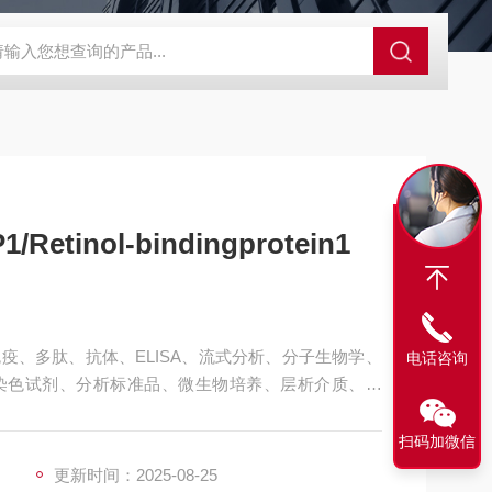
63721-83-5
SALK0012SolarFluor680抗体标记试剂盒
G1064
Retinol-bindingprotein1
疫、多肽、抗体、ELISA、流式分析、分子生物学、
电话咨询
染色试剂、分析标准品、微生物培养、层析介质、磁
umanRBP1/Retinol-bindingprotein1
扫码加微信
更新时间：2025-08-25