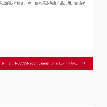
专业的技术服务。每一位购买索莱宝产品的用户都能够
下一个：
P00535RecombinantHumanEphrin-A4/EFNA4