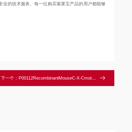
专业的技术服务。每一位购买索莱宝产品的用户都能够
下一个：
P00112RecombinantMouseC-X-Cmotifchemokine1/CXCL1