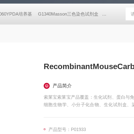
8060YPDA培养基
G1340Masson三色染色试剂盒
X8200二甲酚橙 
RecombinantMouseCarb
产品简介
索莱宝索莱宝产品覆盖：生化试剂、蛋白与免
细胞生物学、小分子化合物、生化试剂盒、
珠、仪器和耗材、纳米材料、化学合成等 Recombinant
产品型号：P01933