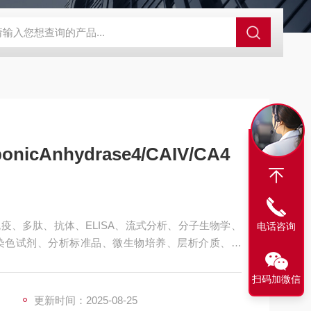
63721-83-5
SALK0012SolarFluor680抗体标记试剂盒
G1064
onicAnhydrase4/CAIV/CA4
疫、多肽、抗体、ELISA、流式分析、分子生物学、
电话咨询
染色试剂、分析标准品、微生物培养、层析介质、磁
MouseCarbonicAnhydrase4/CAIV/CA4
扫码加微信
更新时间：2025-08-25