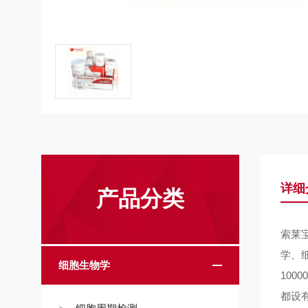
详细
产品分类
索莱
学、
细胞生物学
10
都设