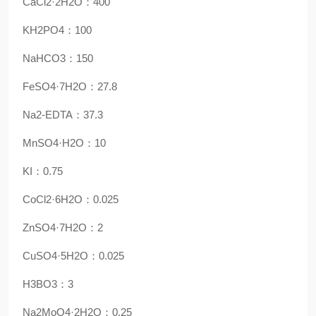
CaCl2·2H2O：
400
KH2PO4：
100
NaHCO3
：150
FeSO4·7H2O
：27.8
Na2-EDTA
：37.3
MnSO4·H2O
：10
KI
：0.75
CoCl2·6H2O
：0.025
ZnSO4·7H2O
：2
CuSO4·5H2O
：0.025
H3BO3
：3
Na2MoO4·2H2O
：0.25