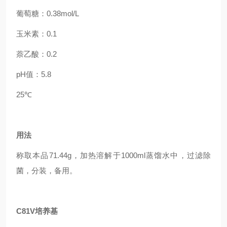
葡萄糖
：0.38mol/L
玉米素
：0.1
萘乙酸
：0.2
pH值：5.8
25℃
用法
称取本品71.44g，加热溶解于1000ml蒸馏水中，过滤除
菌，分装，备用。
C81V培养基