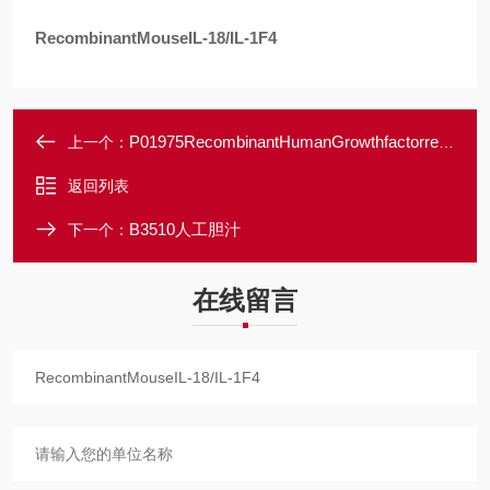
RecombinantMouseIL-18/IL-1F4
P01975RecombinantHumanGrowthfactorreceptor-boundprotein2/GRB2/ASH
上一个：
返回列表
B3510人工胆汁
下一个：
在线留言