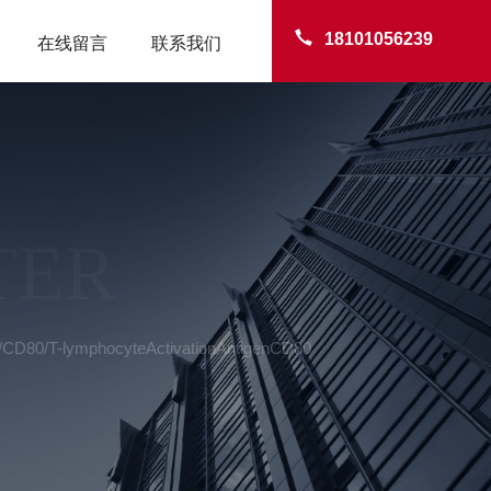
18101056239
在线留言
联系我们
TER
CD80/T-lymphocyteActivationAntigenCD80