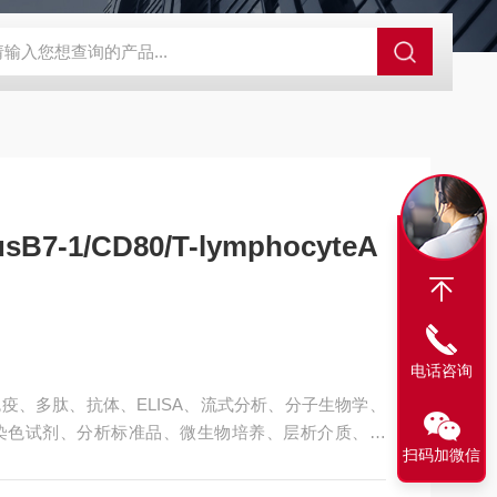
63721-83-5
SALK0012SolarFluor680抗体标记试剂盒
G1064
sB7-1/CD80/T-lymphocyteA
电话咨询
疫、多肽、抗体、ELISA、流式分析、分子生物学、
染色试剂、分析标准品、微生物培养、层析介质、磁
扫码加微信
ynomolgusB7-1/CD80/T-lymphocyteActiv