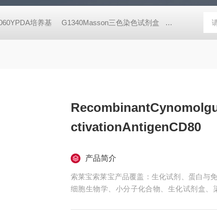
8060YPDA培养基
G1340Masson三色染色试剂盒
X8200二甲酚橙 
RecombinantCynomolgu
ctivationAntigenCD80
产品简介
索莱宝索莱宝产品覆盖：生化试剂、蛋白与免
细胞生物学、小分子化合物、生化试剂盒、
珠、仪器和耗材、纳米材料、化学合成等 RecombinantC
ationAntigenCD80