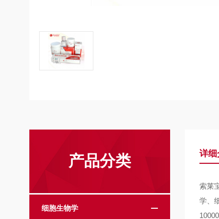
详细
产品分类
索莱
学、
细胞生物学
10