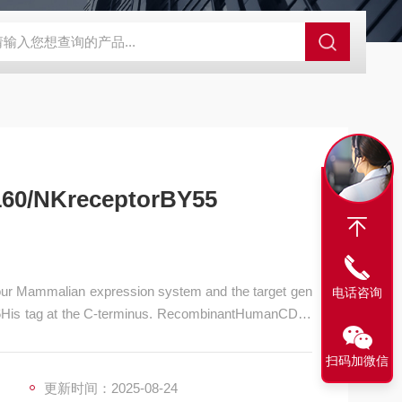
63721-83-5
SALK0012SolarFluor680抗体标记试剂盒
G1064
0/NKreceptorBY55
r Mammalian expression system and the target gen
电话咨询
a 6His tag at the C-terminus. RecombinantHumanCD16
扫码加微信
更新时间：2025-08-24