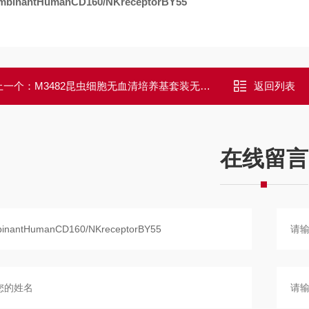
mbinantHumanCD160/NKreceptorBY55
上一个：
M3482昆虫细胞无血清培养基套装无动物源含L-谷氨酰胺,不含酚红干粉
返回列表
在线留言