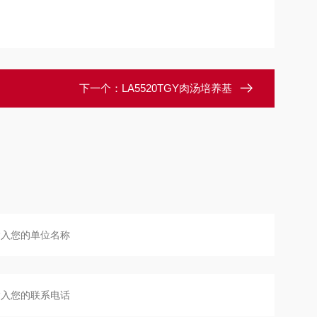
下一个：
LA5520TGY肉汤培养基