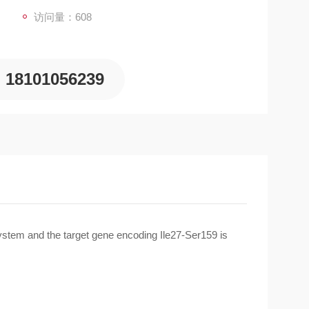
访问量：608
18101056239
em and the target gene encoding Ile27-Ser159 is