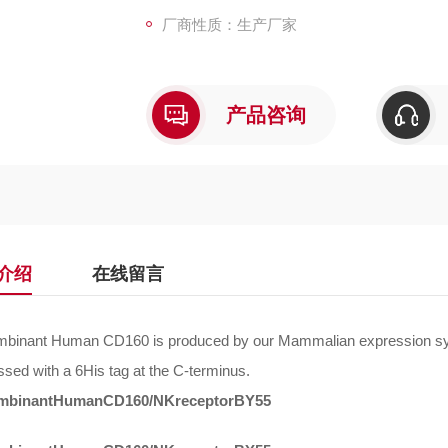
厂商性质：生产厂家
产品咨询
介绍
在线留言
binant Human CD160 is produced by our Mammalian expression syst
sed with a 6His tag at the C-terminus.
mbinantHumanCD160/NKreceptorBY55