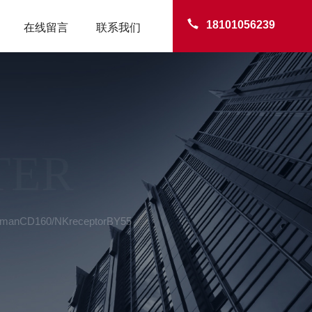
18101056239
在线留言
联系我们
TER
manCD160/NKreceptorBY55