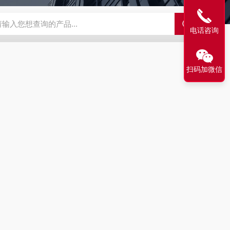
63721-83-5
SALK0012SolarFluor680抗体标记试剂盒
G1064
电话咨询
扫码加微信