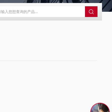
63721-83-5
SALK0012SolarFluor680抗体标记试剂盒
G1064