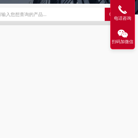
63721-83-5
SALK0012SolarFluor680抗体标记试剂盒
G1064
电话咨询
扫码加微信