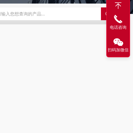
63721-83-5
SALK0012SolarFluor680抗体标记试剂盒
G1064
电话咨询
扫码加微信