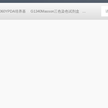
8060YPDA培养基
G1340Masson三色染色试剂盒
X8200二甲酚橙 