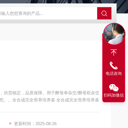
63721-83-5
SALK0012SolarFluor680抗体标记试剂盒
G1064
电话咨询
，供货稳定，品质保障。用于酵母单杂交/酵母双杂交
扫码加微信
究。。全合成完全营养培养基 全合成完全营养培养基
更新时间：2025-08-26