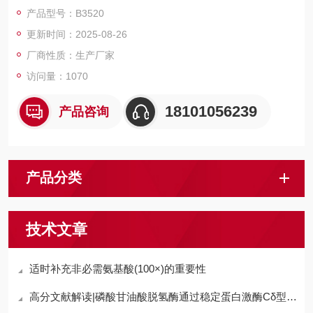
磁珠、仪器和耗材、纳米材料、化学合成等 2，4-油菜素内酯储
产品型号：B3520
存液(无菌) 78821-43-9
更新时间：2025-08-26
厂商性质：生产厂家
访问量：1070
18101056239
产品咨询
产品分类
技术文章
适时补充非必需氨基酸(100×)的重要性
高分文献解读|磷酸甘油酸脱氢酶通过稳定蛋白激酶Cδ型mRNA促进肝细胞癌进展