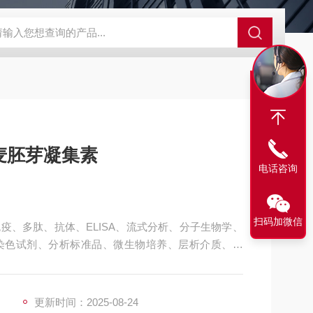
63721-83-5
SALK0012SolarFluor680抗体标记试剂盒
G1064
麦胚芽凝集素
电话咨询
扫码加微信
疫、多肽、抗体、ELISA、流式分析、分子生物学、
染色试剂、分析标准品、微生物培养、层析介质、磁
物素标记的琥珀酰化小麦胚芽凝集素
更新时间：2025-08-24