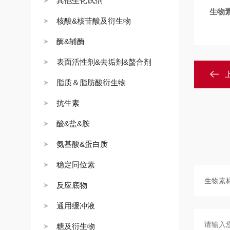
其他生化试剂
生物
核酸&核苷酸及衍生物
酶&辅酶
表面活性剂&去垢剂&螯合剂
脂质＆脂肪酸衍生物
抗生素
酸&盐&胺
氨基酸&蛋白质
稳定同位素
反应底物
通用缓冲液
糖及衍生物