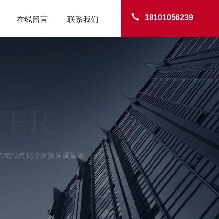
18101056239
在线留言
联系我们
TER
记的琥珀酰化小麦胚芽凝集素