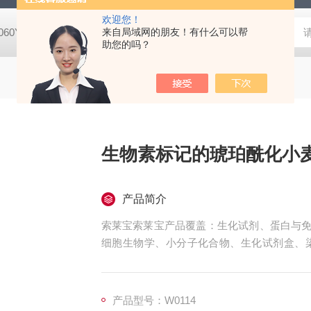
欢迎您！
8060YPDA培养基
G1340Masson三色染色试剂盒
来自局域网的朋友！有什么可以帮
X8200二甲酚橙 
助您的吗？
生物素标记的琥珀酰化小
产品简介
索莱宝索莱宝产品覆盖：生化试剂、蛋白与免
细胞生物学、小分子化合物、生化试剂盒、
珠、仪器和耗材、纳米材料、化学合成等 生
产品型号：W0114