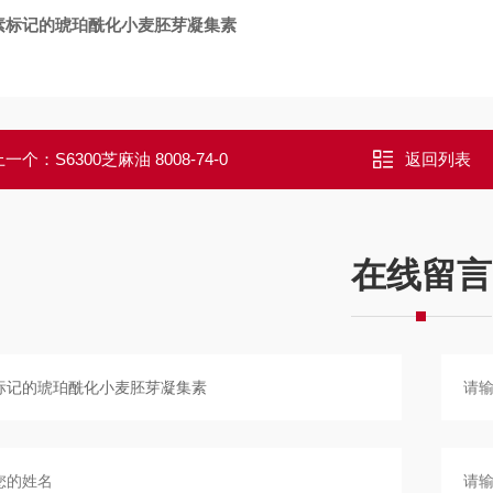
素标记的琥珀酰化小麦胚芽凝集素
上一个：
S6300芝麻油 8008-74-0
返回列表
在线留言