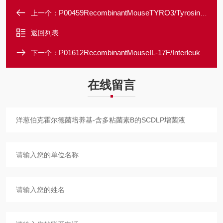
P00459RecombinantMouseTYRO3/Tyrosine-proteinkinasereceptorTYRO3
上一个：
返回列表
P01612RecombinantMouseIL-17F/Interleukin-17F
下一个：
在线留言