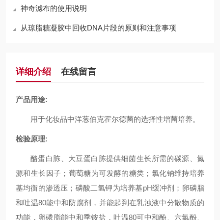
神奇滤布的使用说明
从琼脂糖凝胶中回收DNA片段的原则和注意事项
详细介绍
在线留言
产品用途:
用于化妆品中洋葱伯克霍尔德菌的选择性增菌培养。
检验原理:
酪蛋白胨、大豆蛋白胨提供细菌生长所需的碳源、氮
源和生长因子；葡萄糖为可发酵的糖类；氯化钠维持培养
基均衡的渗透压；磷酸二氢钾为培养基pH缓冲剂；卵磷脂
和吐温80能中和防腐剂，并能起到在乳浊液中分散物质的
功能，卵磷脂能中和季铵盐，吐温80可中和酚、六氯酚、