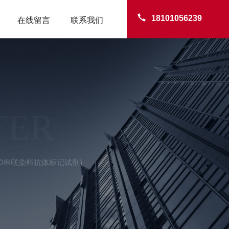
18101056239
在线留言
联系我们
TER
F680串联染料抗体标记试剂)