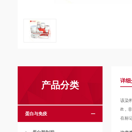
详细
产品分类
该染
if
蛋白与免疫
在标