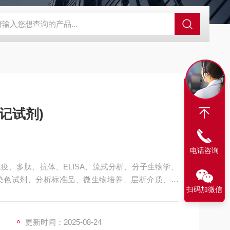
63721-83-5
SALK0012SolarFluor680抗体标记试剂盒
G1064
标记试剂)
电话咨询
疫、多肽、抗体、ELISA、流式分析、分子生物学、
染色试剂、分析标准品、微生物培养、层析介质、磁
扫码加微信
F680串联染料抗体标记试剂)
更新时间：2025-08-24