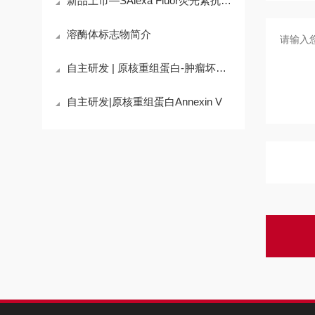
新品上市—SAlexa Fluor荧光素抗体标记试剂盒
溶酶体标志物简介
自主研发 | 原核重组蛋白-肿瘤坏死因子
自主研发|原核重组蛋白Annexin V