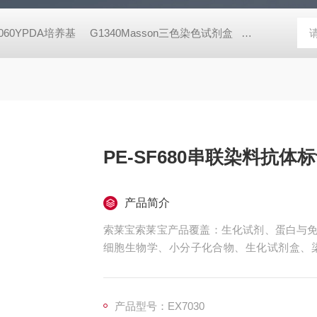
8060YPDA培养基
G1340Masson三色染色试剂盒
X8200二甲酚橙 
PE-SF680串联染料抗体
产品简介
索莱宝索莱宝产品覆盖：生化试剂、蛋白与免
细胞生物学、小分子化合物、生化试剂盒、
珠、仪器和耗材、纳米材料、化学合成等 PE-S
产品型号：EX7030