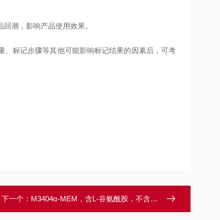
产品回潮，影响产品使用效果。
质量、标记步骤等其他可能影响标记结果的因素后，可考
下一个：
M3404α-MEM，含L-谷氨酰胺，不含酚红、核苷和脱氧核苷