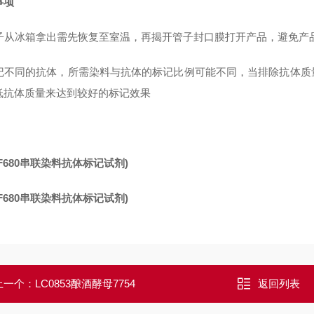
事项
 管子从冰箱拿出需先恢复至室温，再揭开管子封口膜打开产品，避免
 标记不同的抗体，所需染料与抗体的标记比例可能不同，当排除抗体
低抗体质量来达到较好的标记效果
SF680串联染料抗体标记试剂)
SF680串联染料抗体标记试剂)
上一个：
LC0853酿酒酵母7754
返回列表