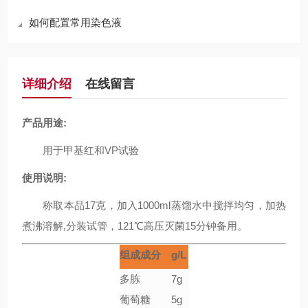
如何配置常用染色液
详细介绍
在线留言
产品用途:
用于甲基红和VP试验
使用说明:
称取本品17克，加入1000ml蒸馏水中搅拌均匀，加热
煮沸溶解,分装试管，121℃高压灭菌15分钟备用。
组成成分
g/L
多胨
7g
葡萄糖
5g