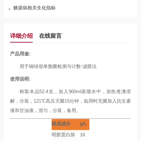
糖尿病相关生化指标
详细介绍
在线留言
产品用途:
用于铜绿假单胞菌检测与计数-滤膜法
使用说明:
称取本品52.4克，加入900ml蒸馏水中，加热煮沸溶
解，分装，121℃高压灭菌15分钟，临用时无菌加入抗生素
液和甘油液，混匀，分装，备用。
组成成分
g/L
明胶蛋白胨
16