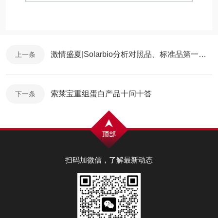
BC5210
检测试剂盒
50T/
（WST显色法）
谷氨酸（Glu）含量
激情盛夏|Solarbio分析对照品、标准品第一期推介会
上一条
BC5215
检测试剂盒
100T
（WST显色法）
索莱宝重组蛋白产品十问十答
下一条
多胺氧化酶
BC5220
（PAO）活性
50T/
检测试剂盒
扫码加微信，了解最新动态
多胺氧化酶
BC5225
（PAO）活性
100T
检测试剂盒