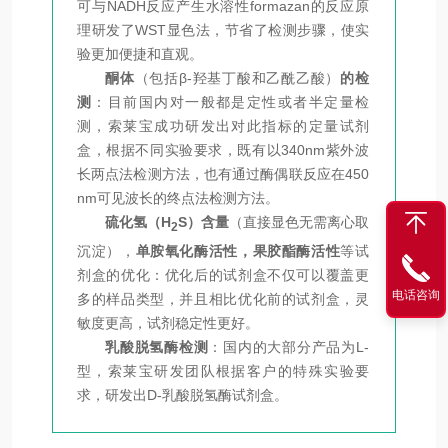
可与NADH反应产生水溶性formazan的反应原
理研发了WST显色法，节省了检测步骤，使实
验更加便捷和直观。
酮体
（包括β-羟基丁酸和乙酰乙酸）
的检
测
：目前国内对一般都是定性或者半定量检
测，索莱宝成功研发出对此指标的定量试剂
盒，根据不同实验要求，既有以340nm紫外波
长两点法检测方法，也有通过酶偶联反应在450
nm可见波长的终点法检测方法。
硫化氢
（H
S）含量
（直接显色无需离心取
2
沉淀），
单胺氧化酶活性，果胶酯酶活性
等试
剂盒的优化：优化后的试剂盒不仅可以覆盖更
电话咨询
多的样品类型，并且相比优化前的试剂盒，灵
敏度更高，试剂稳定性更好。
乳酸脱氢酶检测
：国内的大部分产品为L-
型，索莱宝研发团队根据客户的特殊实验要
求，研发出D-乳酸脱氢酶试剂盒。