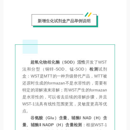
新增生化试剂盒产品举例说明
超氧化物歧化酶（SOD）活性
开发了WST
法和分型（铜锌-SOD、锰-SOD）
检测
试剂
盒：WST是MTT的一种升级替代产品，MTT被
还原时生成的formazan不是水溶性的，需要有
特定的溶解液来溶解；而WST产生的formazan
是水溶性的，可以省去后续的溶解步骤，并且
WST-1法具有线性范围更宽，灵敏度更高等优
点。
谷氨酸（Glu）含量、辅酶Ⅰ NAD（H）含
量、辅酶Ⅱ NADP（H）含量检测
：根据WST-1